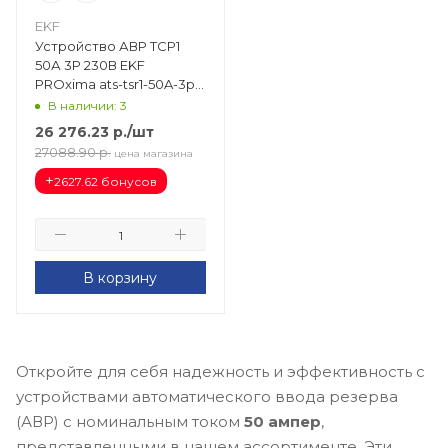
EKF
Устройство АВР ТСР1
50А 3Р 230В EKF
PROxima ats-tsr1-50A-3p-
pro
В наличии: 3
26 276.23
р.
/шт
27088.90
р.
цена магазина
+
2627.62 бонусов
В корзину
Откройте для себя надежность и эффективность с
устройствами автоматического ввода резерва
(АВР) с номинальным током
50 ампер
,
представленными в нашем ассортименте. Эти