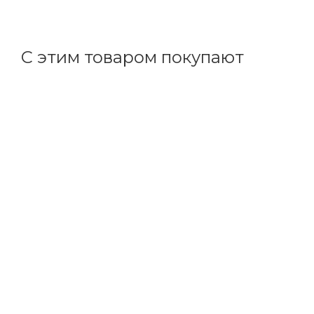
+
2.52 бонусов
С этим товаром покупают
Код товара: 164859