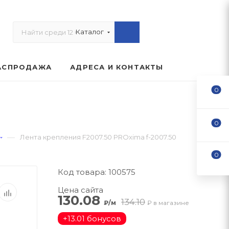
Каталог
АСПРОДАЖА
АДРЕСА И КОНТАКТЫ
0
0
—
Лента крепления F2007.50 PROxima f-2007.50
0
Код товара: 100575
Цена сайта
130.08
134.10
₽/м
₽ в магазине
+
13.01 бонусов