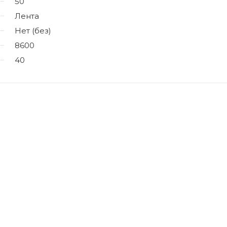
50
Лента
Нет (без)
8600
40