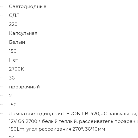
Светодиодные
СДЛ
220
Капсульная
Белый
150
Нет
2700K
36
прозрачный
2
150
Лампа светодиодная FERON LB-420, JC капсульная
12V G4 2700К белый теплый, рассеиватель прозрач
150Lm, угол рассеивания 270°, 36*10мм
24