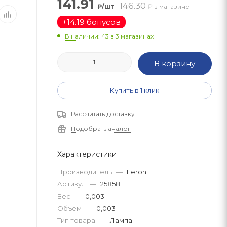
141.91
146.30
₽/шт
₽ в магазине
+
14.19 бонусов
В наличии
: 43
в 3 магазинах
В корзину
Купить в 1 клик
Рассчитать доставку
Подобрать аналог
Характеристики
Производитель
—
Feron
Артикул
—
25858
Вес
—
0,003
Объем
—
0,003
Тип товара
—
Лампа