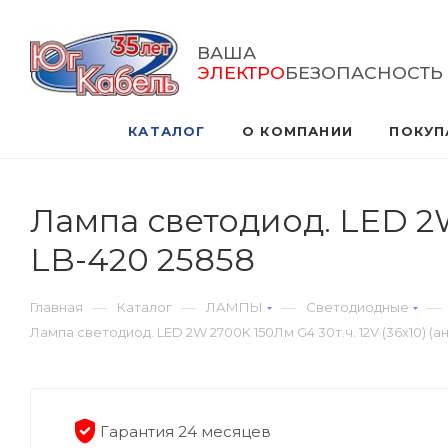
ВАША
ЭЛЕКТРО
БЕЗОПАСНОСТЬ
КАТАЛОГ
О КОМПАНИИ
ПОКУП
Лампа светодиод. LED 2W
LB-420 25858
—
—
—
—
Главная
Каталог
ЛАМПЫ
Светодиодные
Лампа светодиод. LED 2W 2700К 150Лм G4 30т.ч. 12V (36х10) (а
Гарантия 24 месяцев