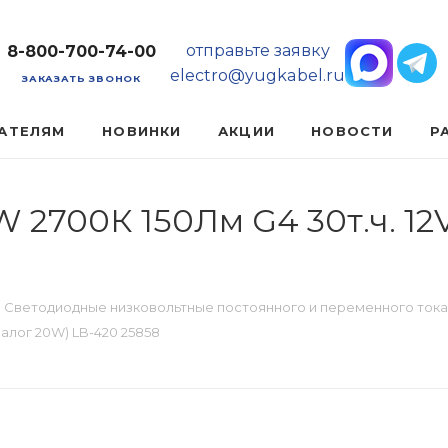
отправьте заявку
8-800-700-74-00
electro@yugkabel.ru
ЗАКАЗАТЬ ЗВОНОК
АТЕЛЯМ
НОВИНКИ
АКЦИИ
НОВОСТИ
Р
 2700К 150Лм G4 30т.ч. 12V
Светодиодные низковольтные постоянного и переменного тока
налог 20W) LB-420 25858