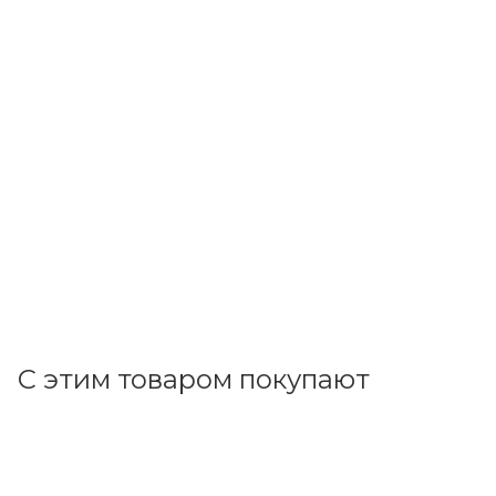
SAFFIT
Лампа светодиод. LED 100W 6400К 9100Лм Е27/Е40
30т.ч. LB-65 (230х138) 55101
В наличии: 19
1 268.28
р.
/шт
1307.50
р.
цена магазина
+
126.83 бонусов
В корзину
С этим товаром покупают
Код товара: 11545