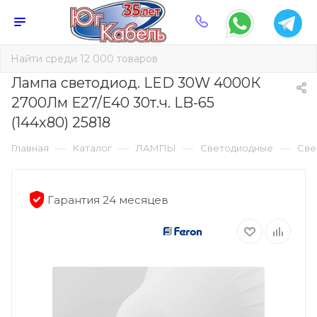
Лампа светодиод. LED 30W 4000К
2700Лм Е27/Е40 30т.ч. LB-65
(144х80) 25818
—
—
—
—
Главная
Каталог
ЛАМПЫ
Светодиодные
Све
Гарантия 24 месяцев