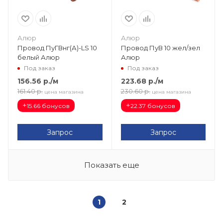
Алюр
Алюр
Провод ПуГВнг(А)-LS 10
Провод ПуВ 10 жел/зел
белый Алюр
Алюр
Под заказ
Под заказ
156.56
р.
/м
223.68
р.
/м
161.40
р.
230.60
р.
цена магазина
цена магазина
+
+
15.66 бонусов
22.37 бонусов
Запрос
Запрос
Показать еще
1
2