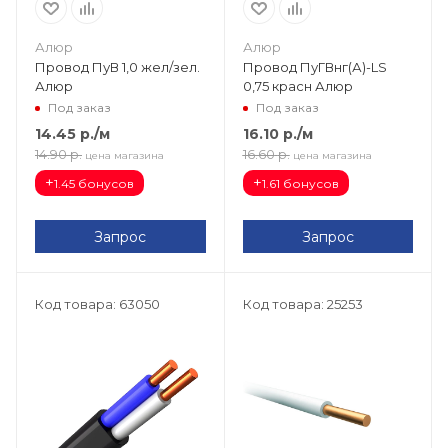
Алюр
Алюр
Провод ПуВ 1,0 жел/зел.
Провод ПуГВнг(А)-LS
Алюр
0,75 красн Алюр
Под заказ
Под заказ
14.45
р.
/м
16.10
р.
/м
14.90
р.
16.60
р.
цена магазина
цена магазина
+
+
1.45 бонусов
1.61 бонусов
Запрос
Запрос
Код товара: 63050
Код товара: 25253