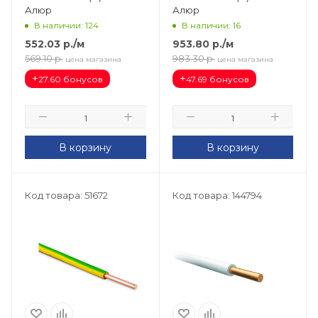
Алюр
Алюр
В наличии: 124
В наличии: 16
552.03
р.
/м
953.80
р.
/м
569.10
р.
983.30
р.
цена магазина
цена магазина
+
+
27.60 бонусов
47.69 бонусов
В корзину
В корзину
Код товара: 51672
Код товара: 144794