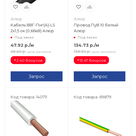
Алюр
Алюр
Кабель ВВГ-Пнг(А)-LS
Провод ПуВ 10 белый
2х1,5 ок (0,66кВ) Алюр
Алюр
Под заказ
Под заказ
47.92
р.
/м
134.73
р.
/м
49.40
р.
138.90
р.
цена магазина
цена магазина
+
+
2.40 бонусов
13.47 бонусов
Запрос
Запрос
Код товара: 140711
Код товара: 69879