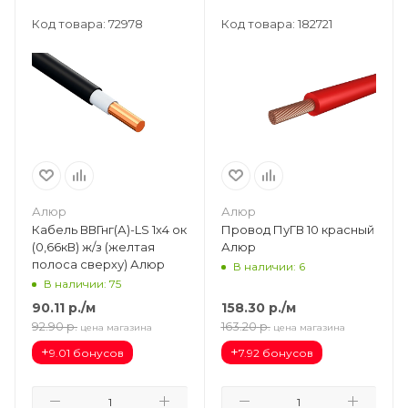
Код товара: 72978
Код товара: 182721
Алюр
Алюр
Кабель ВВГнг(А)-LS 1х4 ок
Провод ПуГВ 10 красный
(0,66кВ) ж/з (желтая
Алюр
полоса сверху) Алюр
В наличии: 6
В наличии: 75
90.11
р.
/м
158.30
р.
/м
92.90
р.
163.20
р.
цена магазина
цена магазина
+
+
9.01 бонусов
7.92 бонусов