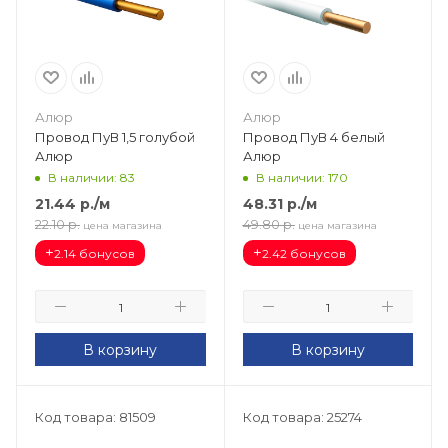
Алюр
Алюр
Провод ПуВ 1,5 голубой
Провод ПуВ 4 белый
Алюр
Алюр
В наличии: 83
В наличии: 170
21.44
р.
/м
48.31
р.
/м
22.10
р.
49.80
р.
цена магазина
цена магазина
+
+
2.14 бонусов
2.42 бонусов
В корзину
В корзину
Код товара: 81509
Код товара: 25274