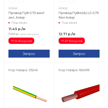
Алюр
Алюр
Провод ПуВ 0,75 жел/
Провод ПуВнг(А)-LS 0,75
зел. Алюр
бел Алюр
Под заказ
Под заказ
11.45
р.
/м
12.71
р.
/м
11.80
р.
цена магазина
+
+
1.14 бонусов
1.27 бонусов
Запрос
Запрос
Код товара: 25246
Код товара: 162498