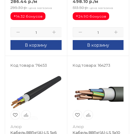
286.44
р.
/м
498.10
р.
/м
295.30
р.
513.50
р.
цена магазина
цена магазина
+
+
14.32 бонусов
24.90 бонусов
В корзину
В корзину
Код товара: 76453
Код товара: 164273
Алюр
Алюр
Кабель ВВГнг(А)-LS 5х6
Кабель ВВГнг(А)-LS 5х10