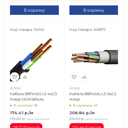
В корзину
В корзину
Код товара: 94145
Код товара: 145875
Алюр
Алюр
Кабель ВВГнг(А)-LS 4х2,5
Кабель ВВГнг(А)-LS 5х2,5
Алюр | ЮгКабель
Алюр
В наличии: 18
В наличии: 47
174.41
р.
/м
208.84
р.
/м
179.80
р.
215.30
р.
цена магазина
цена магазина
+
+
8.72 бонусов
10.44 бонусов