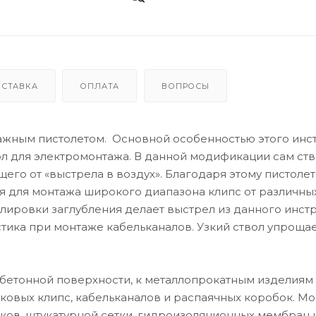
ОСТАВКА
ОПЛАТА
ВОПРОСЫ
ажным пистолетом. Основной особенностью этого инс
ол для электромонтажа. В данной модификации сам ст
го от «выстрела в воздух». Благодаря этому пистолет
я для монтажа широкого диапазона клипс от различны
лировки заглубления делает выстрел из данного инст
тика при монтаже кабельканалов. Узкий ствол упроща
бетонной поверхности, к металлопрокатным изделиям 
ковых клипс, кабельканалов и распаячных коробок. М
ов, штукатурной сетки, гидроизоляционных мембран и 