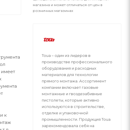
магазина и может отличаться от цен в
розничных магазинах
Toua – один из лидеров в
трумента
производстве профессионального
вол
оборудования и расходных
 имеет
материалов для технологии
х
прямого монтажа. Ассортимент
румента
компании включает газовые
ет
монтажные и гвоздезабивные
пистолеты, которые активно
используются в строительстве,
отделке и упаковочной
и к
промышленности. Продукция Toua
онтаж
зарекомендовала себя на
т.д.