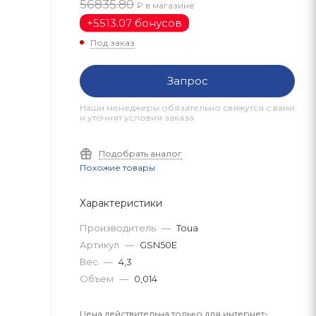
56835.80
₽ в магазине
+
5513.07 бонусов
Под заказ
Запрос
Наши менеджеры обязательно свяжутся с вами
и уточнят условия заказа
Подобрать аналог
Похожие товары
Характеристики
Производитель
—
Toua
Артикул
—
GSN50E
Вес
—
4,3
Объем
—
0,014
Цена действительна только для интернет-