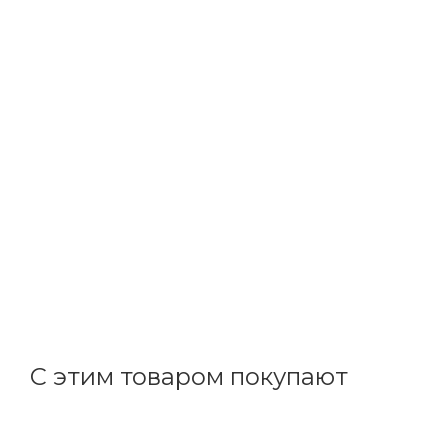
ДКС
Гвоздь 3,0 х22 кованные (1000 шт/уп) NDMR322
В наличии: 4000
1.75
р.
/шт
+
0.09 бонусов
С этим товаром покупают