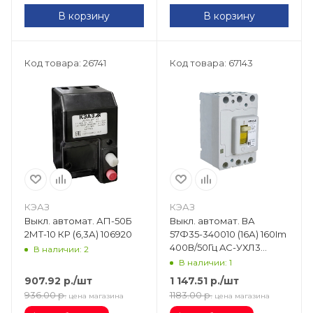
В корзину
В корзину
Код товара: 26741
Код товара: 67143
КЭАЗ
КЭАЗ
Выкл. автомат. АП-50Б
Выкл. автомат. ВА
2МТ-10 КР (6,3А) 106920
57Ф35-340010 (16А) 160Im
400В/50Гц AC-УХЛ3
В наличии: 2
109301
В наличии: 1
907.92
р.
/шт
1 147.51
р.
/шт
936.00
р.
1183.00
р.
цена магазина
цена магазина