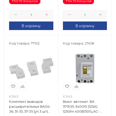
+
+
90.79 бонусов
114.75 бонусов
В корзину
В корзину
Код товара: 77102
Код товара: 27458
КЭАЗ
КЭАЗ
Комплект выводов
Выкл. автомат. ВА
расширительных ВА04-
57Ф35-340010 (125А)
36, 51-35, 57-35 (уп.3 шт)
1250Im 400В/50Гц AC-