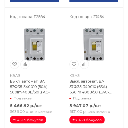
Код товара: 112584
Код товара: 27464
КЭАЗ
КЭАЗ
Выкл. автомат. ВА
Выкл. автомат. ВА
57Ф35-340010 (50А)
57Ф35-340010 (63А)
500Im 400В/50Гц AC-
630Im 400В/50Гц AC-
УХЛ3 109332
УХЛ3 151417
Под заказ
Под заказ
5 466.92
р.
/шт
5 947.07
р.
/шт
5636.00
р.
6131.00
р.
цена магазина
цена магазина
+
+
546.69 бонусов
594.71 бонусов