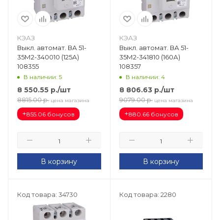
КЭАЗ
КЭАЗ
Выкл. автомат. ВА 51-
Выкл. автомат. ВА 51-
35М2-340010 (125А)
35М2-341810 (160А)
108355
108357
В наличии: 5
В наличии: 4
8 550.55
р.
/шт
8 806.63
р.
/шт
8815.00
р.
9079.00
р.
цена магазина
цена магазина
+
+
855.06 бонусов
880.66 бонусов
В корзину
В корзину
Код товара: 34730
Код товара: 2280