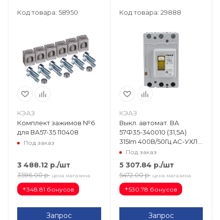
Код товара: 58950
Код товара: 29888
КЭАЗ
КЭАЗ
Комплект зажимов №6
Выкл. автомат. ВА
для ВА57-35 110408
57Ф35-340010 (31,5А)
315Im 400В/50Гц AC-УХЛ3
Под заказ
151418
Под заказ
3 488.12
р.
/шт
5 307.84
р.
/шт
3596.00
р.
5472.00
р.
цена магазина
цена магазина
+
+
348.81 бонусов
530.78 бонусов
Запрос
Запрос