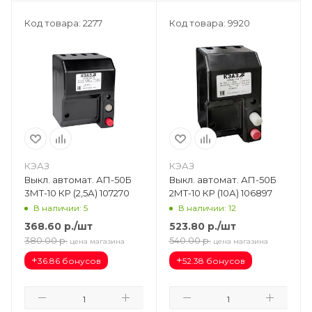
Код товара: 2277
Код товара: 9920
КЭАЗ
КЭАЗ
Выкл. автомат. АП-50Б
Выкл. автомат. АП-50Б
3МТ-10 КР (2,5А) 107270
2МТ-10 КР (10А) 106897
В наличии: 5
В наличии: 12
368.60
р.
/шт
523.80
р.
/шт
380.00
р.
540.00
р.
цена магазина
цена магазина
+
+
36.86 бонусов
52.38 бонусов