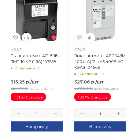
КЭАЗ
КЭАЗ
Выкл. автомат. АП-50Б
Выкл. автомат. АЕ 2046М
3МТ-10 КР (1,6А) 107259
400 (4А) 12Iн У3 400В AC
КЭАЗ 104666
В наличии: 2
В наличии: 10
315.25
р.
/шт
327.86
р.
/шт
325.00
р.
338.00
р.
цена магазина
цена магазина
+
+
31.53 бонусов
32.79 бонусов
В корзину
В корзину