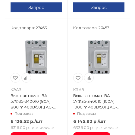
Запрос
Запрос
Код товара: 27463
Код товара: 27457
КЭАЗ
КЭАЗ
Выкл. автомат. ВА
Выкл. автомат. ВА
57Ф35-340010 (80А)
57Ф35-340010 (100А)
800Im 400В/50Гц AC-
1000Im 400В/50Гц AC-
УХЛ3 109344
УХЛ3 109286
Под заказ
Под заказ
6 126.52
р.
/шт
6 145.92
р.
/шт
6316.00
р.
6336.00
р.
цена магазина
цена магазина