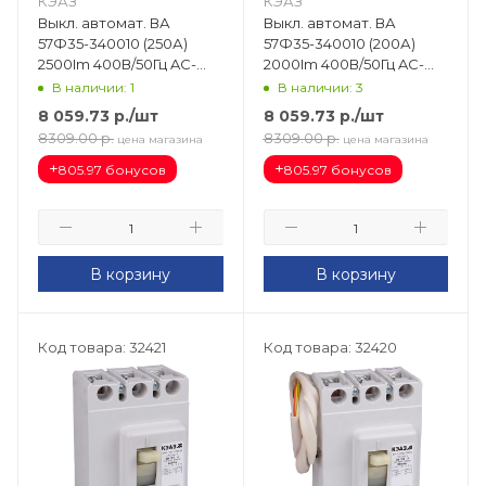
КЭАЗ
КЭАЗ
Выкл. автомат. ВА
Выкл. автомат. ВА
57Ф35-340010 (250А)
57Ф35-340010 (200А)
2500Im 400В/50Гц AC-
2000Im 400В/50Гц AC-
УХЛ3 109319
УХЛ3 109314
В наличии: 1
В наличии: 3
8 059.73
р.
/шт
8 059.73
р.
/шт
8309.00
р.
8309.00
р.
цена магазина
цена магазина
+
+
805.97 бонусов
805.97 бонусов
В корзину
В корзину
Код товара: 32421
Код товара: 32420