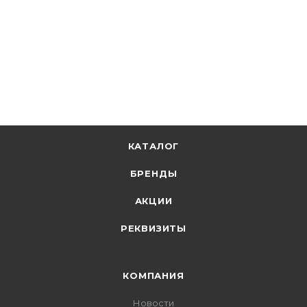
126.78
р.
/м
130.70
р.
цена магазина
+
6.34 бонусов
В корзину
КАТАЛОГ
БРЕНДЫ
АКЦИИ
РЕКВИЗИТЫ
КОМПАНИЯ
Новости