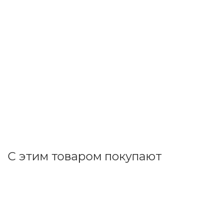
Feron
Датчик движения белый, макс. нагрузка 1200Вт, угол
обзора 180°, дальность 12м IP65 (SEN18) 51518
В наличии: 13
1 282.63
р.
/шт
1322.30
р.
цена магазина
+
128.26 бонусов
В корзину
С этим товаром покупают
Код товара: 70975