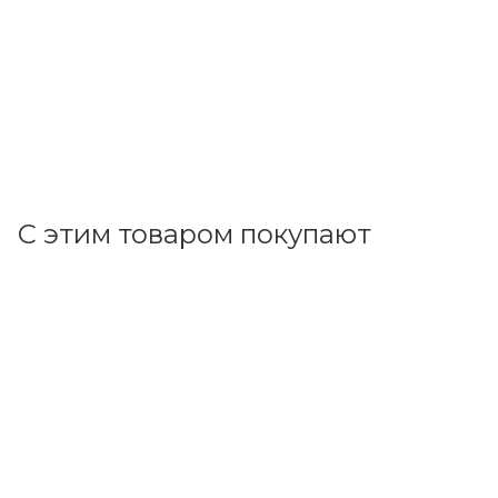
В наличии: 13
1 282.63
р.
/шт
1322.30
р.
цена магазина
+
128.26 бонусов
В корзину
С этим товаром покупают
Код товара: 5571