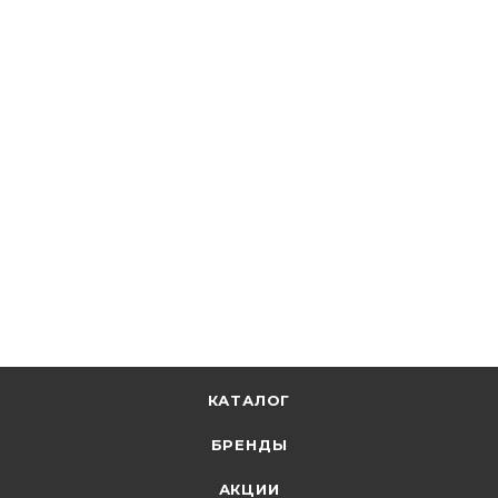
★
5
1
КВТ
Наконечник медный луженый ТМЛ 10-8-5 40834
В наличии: 231
51.70
р.
/шт
53.30
р.
цена магазина
+
2.59 бонусов
В корзину
КАТАЛОГ
БРЕНДЫ
АКЦИИ