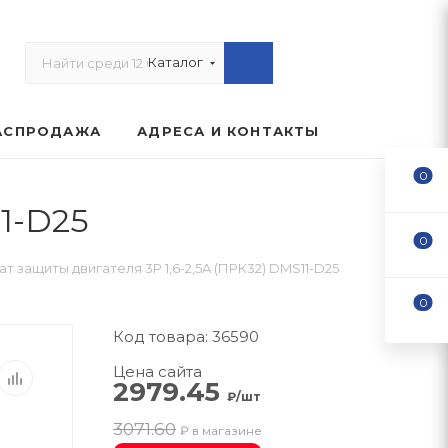
Каталог
АСПРОДАЖА
АДРЕСА И КОНТАКТЫ
0
11-D25
0
т защиты двигателя 3Р 1,6-2,5A (ПРК32) DMS11-D25
0
Код товара: 36590
Цена сайта
2979.45
₽/шт
3071.60
₽ в магазине