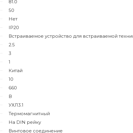
81.0
50
Нет
IP20
Встраиваемое устройство для встраиваемой техни
2.5
3
1
Китай
10
660
В
УХЛ3.1
Термомагнитный
На DIN рейку
Винтовое соединение