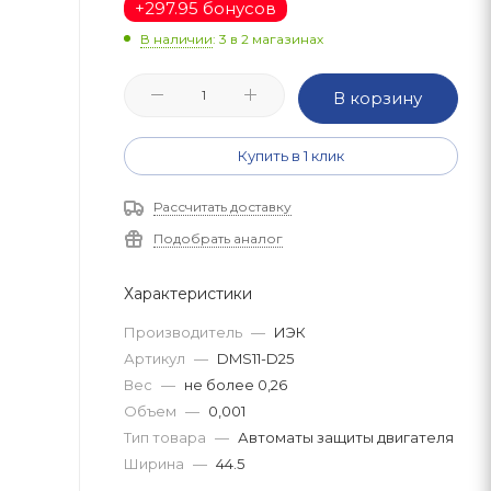
+
297.95 бонусов
В наличии
: 3
в 2 магазинах
В корзину
Купить в 1 клик
Рассчитать доставку
Подобрать аналог
Характеристики
Производитель
—
ИЭК
Артикул
—
DMS11-D25
Вес
—
не более 0,26
Объем
—
0,001
Тип товара
—
Автоматы защиты двигателя
Ширина
—
44.5