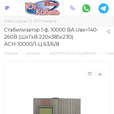
Стабилизатор 1-ф. 10000 ВА Uвх=140-
260В (ШхГхВ 220х385х230)
АСН-10000/1-Ц 63/6/8
—
—
—
Главная
Каталог
ЭЛЕКТРООБОРУДОВАНИЕ
Стаб