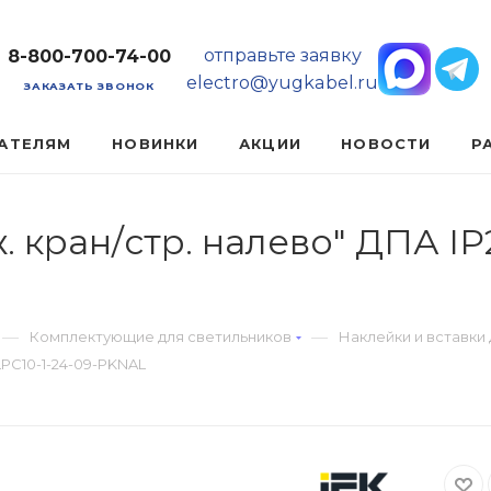
отправьте заявку
8-800-700-74-00
electro@yugkabel.ru
ЗАКАЗАТЬ ЗВОНОК
АТЕЛЯМ
НОВИНКИ
АКЦИИ
НОВОСТИ
Р
 кран/стр. налево" ДПА IP2
—
—
Комплектующие для светильников
Наклейки и вставки
LPC10-1-24-09-PKNAL