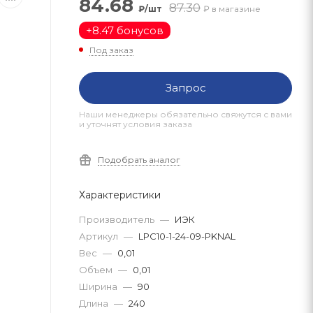
84.68
87.30
₽/шт
₽ в магазине
+
8.47 бонусов
Под заказ
Запрос
Наши менеджеры обязательно свяжутся с вами
и уточнят условия заказа
Подобрать аналог
Характеристики
Производитель
—
ИЭК
Артикул
—
LPC10-1-24-09-PKNAL
Вес
—
0,01
Объем
—
0,01
Ширина
—
90
Длина
—
240