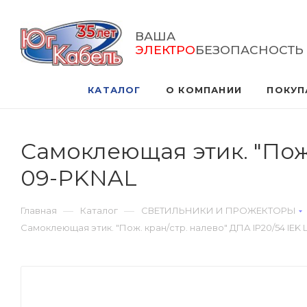
ВАША
ЭЛЕКТРО
БЕЗОПАСНОСТЬ
КАТАЛОГ
О КОМПАНИИ
ПОКУП
Самоклеющая этик. "Пож.
09-PKNAL
—
—
Главная
Каталог
СВЕТИЛЬНИКИ И ПРОЖЕКТОРЫ
Самоклеющая этик. "Пож. кран/стр. налево" ДПА IP20/54 IEK 