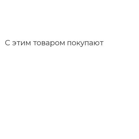
цена магазина
+
42.15 бонусов
В корзину
С этим товаром покупают
Код товара: 111418