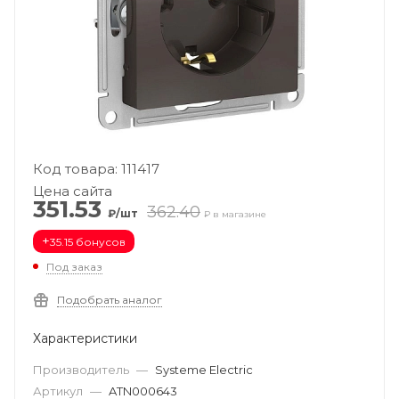
Код товара: 111417
Цена сайта
351.53
362.40
₽/шт
₽ в магазине
+
35.15 бонусов
Под заказ
Подобрать аналог
Характеристики
Производитель
—
Systeme Electric
Артикул
—
ATN000643