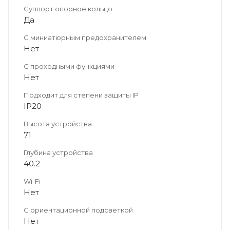
Суппорт опорное кольцо
Да
С миниатюрным предохранителем
Нет
С проходными функциями
Нет
Подходит для степени защиты IP
IP20
Высота устройства
71
Глубина устройства
40.2
Wi-Fi
Нет
С ориентационной подсветкой
Нет