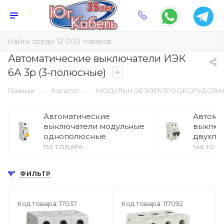
Автоматические выключатели ИЭК
6А 3p (3-полюсные)
4
—
—
Главная
Каталог
МОДУЛЬНОЕ ЭЛЕКТРООБОРУДОВА
Автоматические
Автома
выключатели модульные
выключ
однополюсные
двухпо
153 ТОВАРА
146 ТОВ
ФИЛЬТР
Код товара: 17037
Код товара: 117092