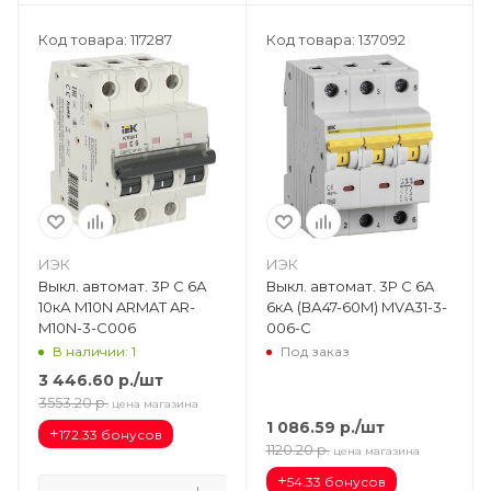
Код товара: 117287
Код товара: 137092
ИЭК
ИЭК
Выкл. автомат. 3Р С 6А
Выкл. автомат. 3Р С 6A
10кА M10N ARMAT AR-
6кА (ВА47-60M) MVA31-3-
M10N-3-C006
006-C
В наличии: 1
Под заказ
3 446.60
р.
/шт
3553.20
р.
цена магазина
1 086.59
р.
/шт
+
172.33 бонусов
1120.20
р.
цена магазина
+
54.33 бонусов