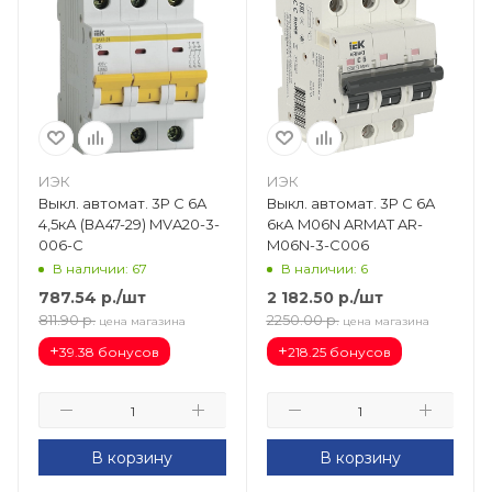
ИЭК
ИЭК
Выкл. автомат. 3Р С 6A
Выкл. автомат. 3Р С 6A
4,5кА (ВА47-29) MVA20-3-
6кА M06N ARMAT AR-
006-C
M06N-3-C006
В наличии: 67
В наличии: 6
787.54
р.
/шт
2 182.50
р.
/шт
811.90
р.
2250.00
р.
цена магазина
цена магазина
+
+
39.38 бонусов
218.25 бонусов
В корзину
В корзину