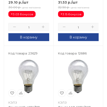
97 IC 25765
гирлянд) LB-37 38211
29.10
р.
/шт
31.53
р.
/шт
30.00
р.
32.50
р.
цена магазина
цена магазина
+
+
3.03 бонусов
3.15 бонусов
В корзину
В корзину
Код товара: 23629
Код товара: 12686
КЭЛЗ
КЭЛЗ