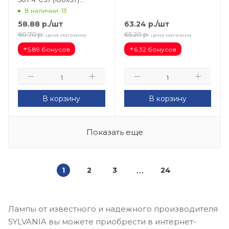
230-65-GX53-G
(аналог 60W) свеча LB-
В наличии: 13
1307 OSRAM LED 38054
58.88
р.
/шт
63.24
р.
/шт
60.70
р.
65.20
р.
цена магазина
цена магазина
+
+
5.89 бонусов
6.32 бонусов
В корзину
В корзину
Показать еще
1
2
3
24
Лампы от известного и надежного производителя
SYLVANIA вы можете приобрести в интернет-