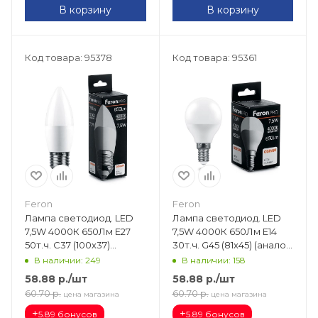
В корзину
В корзину
Код товара: 95378
Код товара: 95361
Feron
Feron
Лампа светодиод. LED
Лампа светодиод. LED
7,5W 4000К 650Лм Е27
7,5W 4000К 650Лм Е14
50т.ч. C37 (100х37)
30т.ч. G45 (81х45) (аналог
(аналог 60W) свеча LB-
60W) шар LB-1407
В наличии: 249
В наличии: 158
1307 OSRAM LED 38057
OSRAM LED 38072
58.88
р.
/шт
58.88
р.
/шт
60.70
р.
60.70
р.
цена магазина
цена магазина
+
+
5.89 бонусов
5.89 бонусов