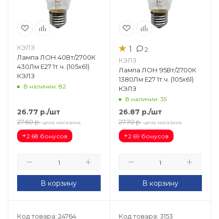
★
КЭЛЗ
1
2
Лампа ЛОН 40Вт/2700К
КЭЛЗ
430Лм Е27 1т.ч. (105х61)
Лампа ЛОН 95Вт/2700К
КЭЛЗ
1380Лм Е27 1т.ч. (105х61)
В наличии: 82
КЭЛЗ
В наличии: 35
26.77
р.
/шт
26.87
р.
/шт
27.60
р.
27.70
р.
цена магазина
цена магазина
+
+
2.68 бонусов
2.69 бонусов
В корзину
В корзину
Код товара: 24764
Код товара: 3153