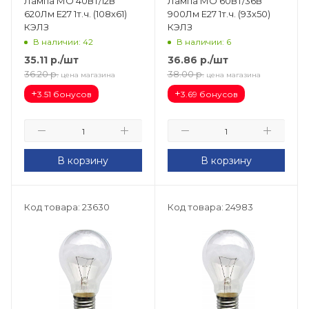
Лампа МО 40Вт/12В
Лампа МО 60Вт/36В
620Лм Е27 1т.ч. (108х61)
900Лм Е27 1т.ч. (93х50)
КЭЛЗ
КЭЛЗ
В наличии: 42
В наличии: 6
35.11
р.
/шт
36.86
р.
/шт
36.20
р.
38.00
р.
цена магазина
цена магазина
+
+
3.51 бонусов
3.69 бонусов
В корзину
В корзину
Код товара: 23630
Код товара: 24983