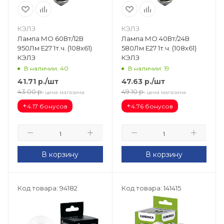
КЭЛЗ
КЭЛЗ
Лампа МО 60Вт/12В
Лампа МО 40Вт/24В
950Лм Е27 1т.ч. (108х61)
580Лм Е27 1т.ч. (108х61)
КЭЛЗ
КЭЛЗ
В наличии: 40
В наличии: 19
41.71
р.
/шт
47.63
р.
/шт
43.00
р.
49.10
р.
цена магазина
цена магазина
+
+
4.17 бонусов
4.76 бонусов
В корзину
В корзину
Код товара: 94182
Код товара: 141415