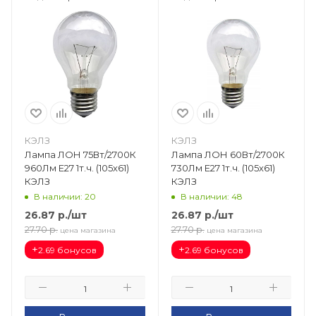
КЭЛЗ
КЭЛЗ
Лампа ЛОН 75Вт/2700К
Лампа ЛОН 60Вт/2700К
960Лм Е27 1т.ч. (105х61)
730Лм Е27 1т.ч. (105х61)
КЭЛЗ
КЭЛЗ
В наличии: 20
В наличии: 48
26.87
р.
/шт
26.87
р.
/шт
27.70
р.
27.70
р.
цена магазина
цена магазина
+
+
2.69 бонусов
2.69 бонусов