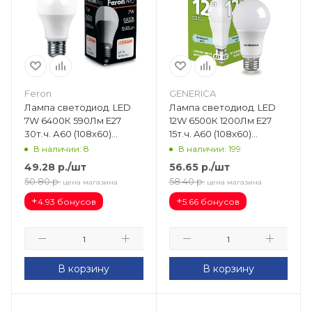
Feron
GENERICA
Лампа светодиод. LED
Лампа светодиод. LED
7W 6400К 590Лм Е27
12W 6500К 1200Лм E27
30т.ч. А60 (108х60)
15т.ч. A60 (108х60)
(аналог 70W) LB-1007
GENERICA LL-A60-12-230-
В наличии: 8
В наличии: 199
OSRAM LED 38025
65-E27-G
49.28
р.
/шт
56.65
р.
/шт
50.80
р.
58.40
р.
цена магазина
цена магазина
+
+
4.93 бонусов
5.66 бонусов
В корзину
В корзину