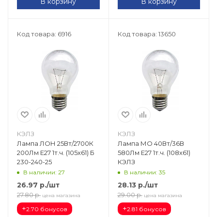
В корзину
В корзину
Код товара: 6916
Код товара: 13650
КЭЛЗ
КЭЛЗ
Лампа ЛОН 25Вт/2700К
Лампа МО 40Вт/36В
200Лм Е27 1т.ч. (105х61) Б
580Лм Е27 1т.ч. (108х61)
230-240-25
КЭЛЗ
В наличии: 27
В наличии: 35
26.97
р.
/шт
28.13
р.
/шт
27.80
р.
29.00
р.
цена магазина
цена магазина
+
+
2.70 бонусов
2.81 бонусов