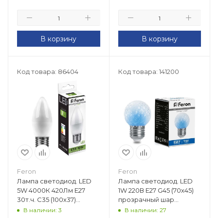
В корзину
В корзину
Код товара: 86404
Код товара: 141200
Feron
Feron
Лампа светодиод. LED
Лампа светодиод. LED
5W 4000К 420Лм Е27
1W 220В Е27 G45 (70х45)
30т.ч. C35 (100х37)
прозрачный шар
(аналог 70W) свеча LB-
стробоскоп (синий) (для
В наличии: 3
В наличии: 27