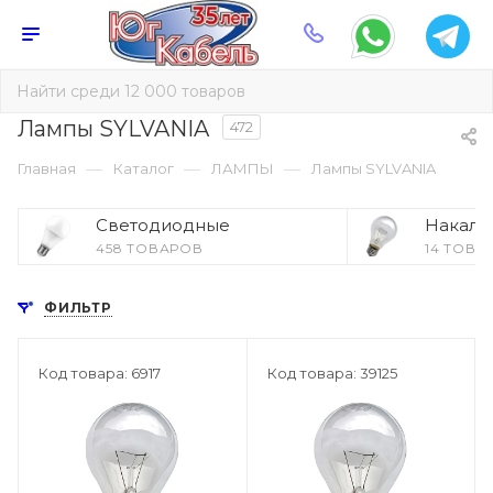
Лампы SYLVANIA
472
—
—
—
Главная
Каталог
ЛАМПЫ
Лампы SYLVANIA
Светодиодные
Накали
458 ТОВАРОВ
14 ТОВА
ФИЛЬТР
Код товара: 6917
Код товара: 39125