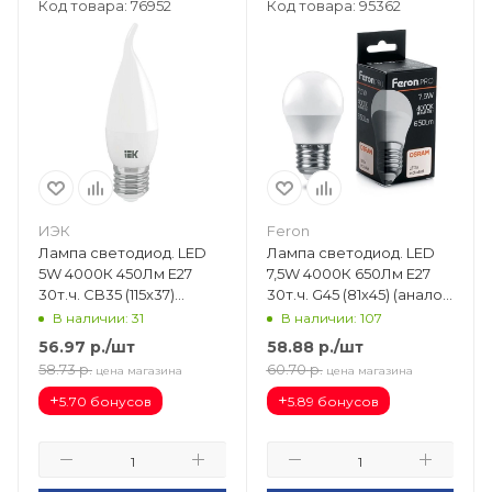
Код товара: 76952
Код товара: 95362
ИЭК
Feron
Лампа светодиод. LED
Лампа светодиод. LED
5W 4000К 450Лм Е27
7,5W 4000К 650Лм Е27
30т.ч. CB35 (115х37)
30т.ч. G45 (81х45) (аналог
(аналог 45W) ECO свеча
60W) шар LB-1407
В наличии: 31
В наличии: 107
на ветру LLE-CB35-5-230-
OSRAM LED 38075
56.97
р.
/шт
58.88
р.
/шт
40-E27
58.73
р.
60.70
р.
цена магазина
цена магазина
+
+
5.70 бонусов
5.89 бонусов