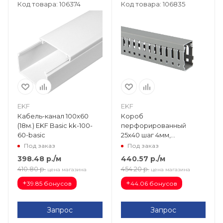
Код товара: 106374
Код товара: 106835
EKF
EKF
Кабель-канал 100х60
Короб
(18м.) EKF Basic kk-100-
перфорированный
60-basic
25х40 шаг 4мм,
перфорация 6 мм EKF
Под заказ
Под заказ
PROxima kk40-25
398.48
р.
/м
440.57
р.
/м
410.80
р.
454.20
р.
цена магазина
цена магазина
+
+
39.85 бонусов
44.06 бонусов
Запрос
Запрос