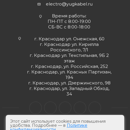
electro@yugkabel.ru
Время работы:
ПН-ПТ с 8:00-19:00
СБ-ВС с 8:00-18:00
г. Краснодар ул. Онежская, 60
г. Краснодар ул. Кирилла
Россинского, 7/1
г. Краснодар ул. Текстильная, 9Б 2
этаж
г. Краснодар, ул. Российская, 252
г. Краснодар, ул. Красных Партизан,
194
г. Краснодар, ул. Дзержинского, 98
г. Краснодар, ул. Западный Обход,
34
Этот сайт использует cookies для повышения
удобства. Подробнее — в
Политике
конфиденциальности
© ЮгКабель, 2026 г -
Электротехническая продукция