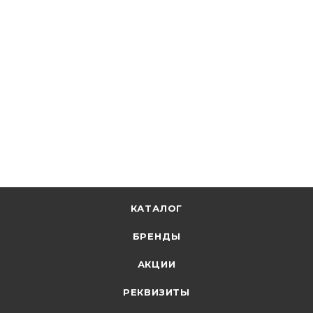
GENERICA
Колпачок защитный AD22-D2 для овальной сдвоенной
кнопки IP65 SG-22-D2
В наличии: 78
167.62
р.
/шт
172.80
р.
цена магазина
+
16.76 бонусов
В корзину
КАТАЛОГ
БРЕНДЫ
АКЦИИ
РЕКВИЗИТЫ