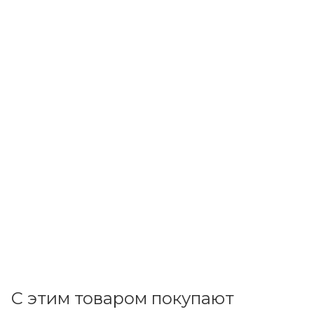
ДКС
Хомут 2,5х130мм полиамид белый 25205SR
В наличии: 280
0.97
р.
/шт
+
0.10 бонусов
В корзину
С этим товаром покупают