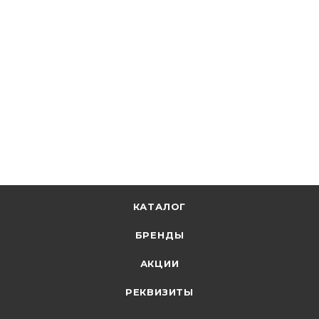
Кабэкс
Кабель ВВГ-Пнг(А)-LS 2х4 Кабэкс
В наличии: 1689
146.47
р.
/м
151.00
р.
цена магазина
+
7.32 бонусов
В корзину
КАТАЛОГ
БРЕНДЫ
АКЦИИ
РЕКВИЗИТЫ