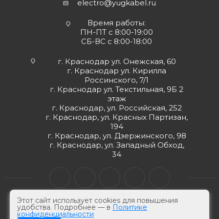
electro@yugkabel.ru
Время работы:
ПН-ПТ с 8:00-19:00
СБ-ВС с 8:00-18:00
г. Краснодар ул. Онежская, 60
г. Краснодар ул. Кирилла
Россинского, 7/1
г. Краснодар ул. Текстильная, 9Б 2
этаж
г. Краснодар, ул. Российская, 252
г. Краснодар, ул. Красных Партизан,
194
г. Краснодар, ул. Дзержинского, 98
г. Краснодар, ул. Западный Обход,
34
Этот сайт использует cookies для повышения
удобства. Подробнее — в
Политике
конфиденциальности
© ЮгКабель, 2026 г -
Электротехническая продукция