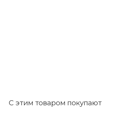
ДКС
Гвоздь 3,0 х22 кованные (1000 шт/уп) NDMR322
В наличии: 4000
1.75
р.
/шт
+
0.09 бонусов
С этим товаром покупают
Код товара: 11545