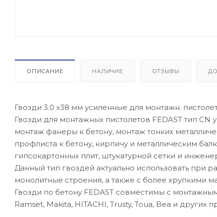
ОПИСАНИЕ
НАЛИЧИЕ
ОТЗЫВЫ
Д
Гвозди 3.0 х38 мм усиленные для монтажн. пистоле
Гвозди для монтажных пистолетов FEDAST тип CN 
монтаж фанеры к бетону, монтаж тонких металлич
профлиста к бетону, кирпичу и металлическим бал
гипсокартонных плит, штукатурной сетки и инжене
Данный тип гвоздей актуально использовать при 
монолитные строения, а также с более хрупкими мат
Гвозди по бетону FEDAST совместимы с монтажными
Ramset, Makita, HITACHI, Trusty, Toua, Bea и других