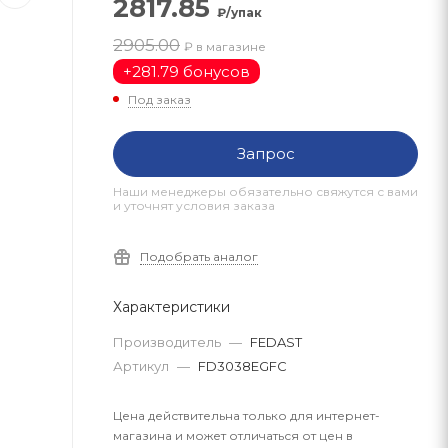
2817.85
₽/упак
2905.00
₽ в магазине
+
281.79 бонусов
Под заказ
Запрос
Наши менеджеры обязательно свяжутся с вами
и уточнят условия заказа
Подобрать аналог
Характеристики
Производитель
—
FEDAST
Артикул
—
FD3038EGFC
Цена действительна только для интернет-
магазина и может отличаться от цен в