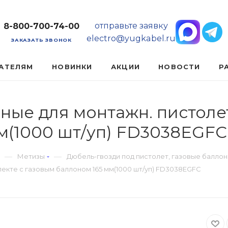
отправьте заявку
8-800-700-74-00
electro@yugkabel.ru
ЗАКАЗАТЬ ЗВОНОК
АТЕЛЯМ
НОВИНКИ
АКЦИИ
НОВОСТИ
Р
нные для монтажн. пистоле
м(1000 шт/уп) FD3038EGFC
—
—
Метизы
Дюбель-гвозди под пистолет, газовые баллон
лекте с газовым баллоном 165 мм(1000 шт/уп) FD3038EGFC