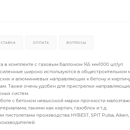
ОСТАВКА
ОПЛАТА
ВОПРОСЫ
та в комплекте с газовым баллоном 165 мм1000 шт/уп
усиленные широко используются в общестроительном 
еских и алюминиевых направляющих к бетону и кирпичу
кам. Также очень удобен для пристрелки направляющи
рных систем.
работе с бетоном невысокой марки прочности малоэта
ериалами, такими как кирпич, газоблок и т.д.
 пистолетами производства HYBEST, SPIT Pulsa, Aiken,
 производителей.