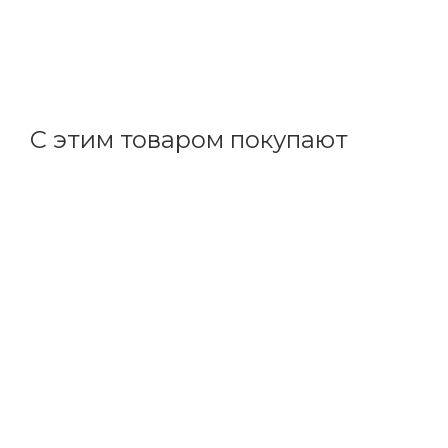
В наличии: 1
1 794.50
р.
/шт
1850.00
р.
цена магазина
+
179.45 бонусов
С этим товаром покупают
Код товара: 32506