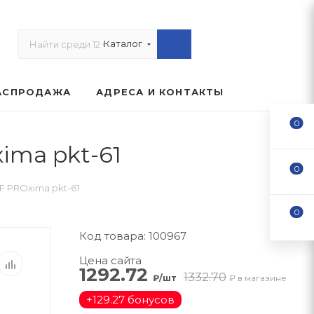
Каталог
АСПРОДАЖА
АДРЕСА И КОНТАКТЫ
0
ima pkt-61
0
KF PROxima pkt-61
0
Код товара: 100967
Цена сайта
1292.72
1332.70
₽/шт
₽ в магазине
+
129.27 бонусов