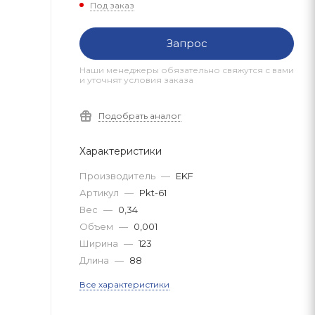
Под заказ
Запрос
Наши менеджеры обязательно свяжутся с вами
и уточнят условия заказа
Подобрать аналог
Характеристики
Производитель
—
EKF
Артикул
—
Pkt-61
Вес
—
0,34
Объем
—
0,001
Ширина
—
123
Длина
—
88
Все характеристики