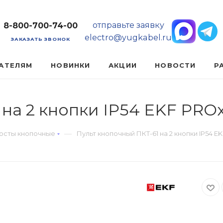
отправьте заявку
8-800-700-74-00
electro@yugkabel.ru
ЗАКАЗАТЬ ЗВОНОК
АТЕЛЯМ
НОВИНКИ
АКЦИИ
НОВОСТИ
Р
на 2 кнопки IP54 EKF PROx
—
осты кнопочные
Пульт кнопочный ПКТ-61 на 2 кнопки IP54 E