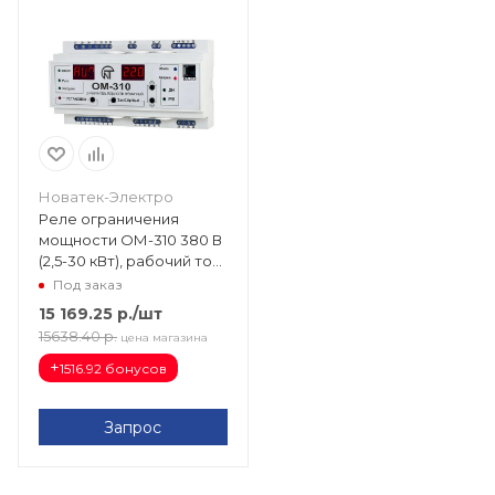
Новатек-Электро
Реле ограничения
мощности ОМ-310 380 В
(2,5-30 кВт), рабочий ток
5А 3425604310
Под заказ
15 169.25
р.
/шт
15638.40
р.
цена магазина
+
1516.92 бонусов
Запрос