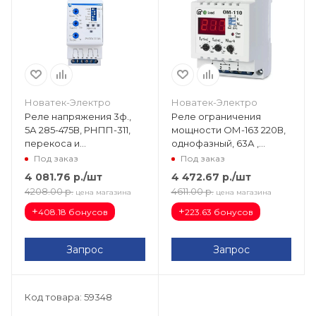
Новатек-Электро
Новатек-Электро
Реле напряжения 3ф.,
Реле ограничения
5А 285-475В, РНПП-311,
мощности ОМ-163 220В,
перекоса и
однофазный, 63А ,
последовательности
встроенное реле напр
Под заказ
Под заказ
фаз 3425600311
4325604063
4 081.76
р.
/шт
4 472.67
р.
/шт
4208.00
р.
4611.00
р.
цена магазина
цена магазина
+
+
408.18 бонусов
223.63 бонусов
Запрос
Запрос
Код товара: 59348