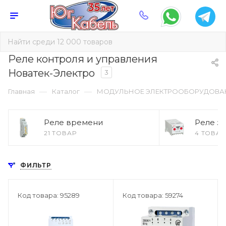
Реле контроля и управления
Новатек-Электро
3
—
—
Главная
Каталог
МОДУЛЬНОЕ ЭЛЕКТРООБОРУДОВА
Реле времени
Реле з
21 ТОВАР
4 ТОВАР
ФИЛЬТР
Код товара: 95289
Код товара: 59274