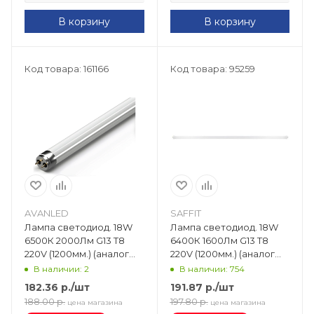
В корзину
В корзину
Код товара: 161166
Код товара: 95259
AVANLED
SAFFIT
Лампа светодиод. 18W
Лампа светодиод. 18W
6500К 2000Лм G13 T8
6400К 1600Лм G13 T8
220V (1200мм.) (аналог
220V (1200мм.) (аналог
L36) матовая (пр-во РФ)
L36) матовая SBT1218
В наличии: 2
В наличии: 754
AVANLED AL T8-18-865-
55103
182.36
р.
/шт
191.87
р.
/шт
1200-М
188.00
р.
197.80
р.
цена магазина
цена магазина