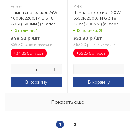
Feron
ИЭК
Лампа светодиод. 24W
Лампа светодиод. 20W
4000К 2200Лм G13 T8
6500К 2000Лм G13 T8
220V (1500мм.) (аналог
220V (1200мм.) (аналог
L58) LB-213 25894
L36) матовая LLE-T8R-20-
В наличии: 1
В наличии: 59
230-65-G13
348.52
р.
/шт
352.30
р.
/шт
359.30
р.
363.20
р.
цена магазина
цена магазина
+
+
34.85 бонусов
35.23 бонусов
В корзину
В корзину
Показать еще
1
2