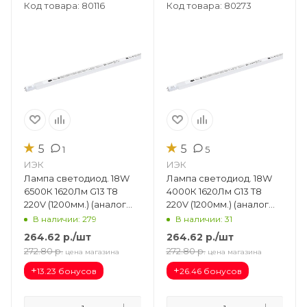
Код товара: 80116
Код товара: 80273
★
★
5
5
1
5
ИЭК
ИЭК
Лампа светодиод. 18W
Лампа светодиод. 18W
6500К 1620Лм G13 T8
4000К 1620Лм G13 T8
220V (1200мм.) (аналог
220V (1200мм.) (аналог
L36) матовая LLE-T8-18-
L36) матовая LLE-T8-18-
В наличии: 279
В наличии: 31
230-65-G13
230-40-G13
264.62
р.
/шт
264.62
р.
/шт
272.80
р.
272.80
р.
цена магазина
цена магазина
+
+
13.23 бонусов
26.46 бонусов