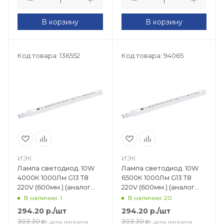
В корзину
В корзину
Код товара: 136552
Код товара: 94065
ИЭК
ИЭК
Лампа светодиод. 10W
Лампа светодиод. 10W
4000К 1000Лм G13 T8
6500К 1000Лм G13 T8
220V (600мм.) (аналог
220V (600мм.) (аналог
L18) матовая LLE-T8R-10-
L18) матовая LLE-T8R-10-
В наличии: 1
В наличии: 20
230-40-G13
230-65-G13
294.20
р.
/шт
294.20
р.
/шт
303.30
р.
303.30
р.
цена магазина
цена магазина