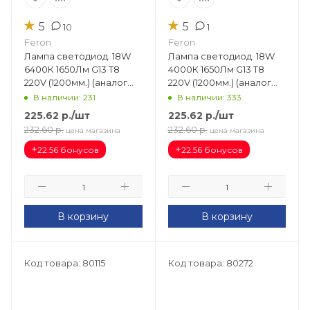
★
★
5
5
10
1
Feron
Feron
Лампа светодиод. 18W
Лампа светодиод. 18W
6400К 1650Лм G13 T8
4000К 1650Лм G13 T8
220V (1200мм.) (аналог
220V (1200мм.) (аналог
L36) матовая 25500
L36) матовая 25498
В наличии: 231
В наличии: 333
225.62
р.
/шт
225.62
р.
/шт
232.60
р.
232.60
р.
цена магазина
цена магазина
+
+
22.56 бонусов
22.56 бонусов
В корзину
В корзину
Код товара: 80115
Код товара: 80272