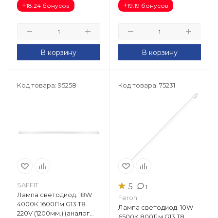
+
+
18.24 бонусов
19.19 бонусов
В корзину
В корзину
Код товара: 95258
Код товара: 75231
★
SAFFIT
5
1
Лампа светодиод. 18W
Feron
4000К 1600Лм G13 T8
Лампа светодиод. 10W
220V (1200мм.) (аналог
6500К 800Лм G13 T8