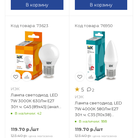
В корзину
В корзину
Код товара: 73623
Код товара: 76950
★
ИЭК
5
2
Лампа светодиод. LED
ИЭК
7W 3000К 630Лм Е27
Лампа светодиод. LED
30т.ч. G45 (89х45) (аналог
7W 4000К 580Лм Е27
60W) ECO шар LLE-G45-7-
В наличии: 42
30т.ч. C35 (110х38)
230-30-E27
(аналог 60W) ECO свеча
В наличии: 188
LLE-C35-7-230-40-E27
119.70
р.
/шт
119.70
р.
/шт
123.40
р.
123.40
р.
цена магазина
цена магазина