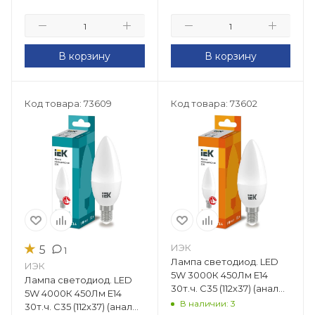
В корзину
В корзину
Код товара: 73609
Код товара: 73602
★
ИЭК
5
1
Лампа светодиод. LED
ИЭК
5W 3000К 450Лм Е14
Лампа светодиод. LED
30т.ч. C35 (112х37) (аналог
5W 4000К 450Лм Е14
40W) ECO свеча LLE-
В наличии: 3
30т.ч. C35 (112х37) (аналог