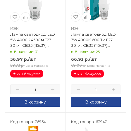
ИЭК
ИЭК
Лампа светодиод. LED
Лампа светодиод. LED
5W 4000К 450Лм Е27
7W 4000К 600Лм Е27
30т.ч. CB35 (115х37)
30т.ч. CB35 (115х37)
(аналог 45W) ECO свеча
(аналог 70W) ECO свеча
В наличии: 31
В наличии: 25
на ветру LLE-CB35-5-230-
на ветру LLE-CB35-7-230-
56.97
р.
/шт
66.93
р.
/шт
40-E27
40-E27
58.73
р.
69.00
р.
цена магазина
цена магазина
+
+
5.70 бонусов
6.69 бонусов
В корзину
В корзину
Код товара: 76954
Код товара: 63947