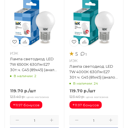
★
ИЭК
5
1
Лампа светодиод. LED
ИЭК
7W 6500К 630Лм Е27
Лампа светодиод. LED
30т.ч. G45 (89х45) (аналог
7W 4000К 630Лм Е27
60W) ECO шар LLE-G45-7-
В наличии: 2
30т.ч. G45 (81х45) (аналог
230-65-E27
60W) ECO шар LLE-G45-7-
В наличии: 24
230-40-E27
119.70
р.
/шт
119.70
р.
/шт
123.40
р.
123.40
р.
цена магазина
цена магазина
+
+
11.97 бонусов
11.97 бонусов