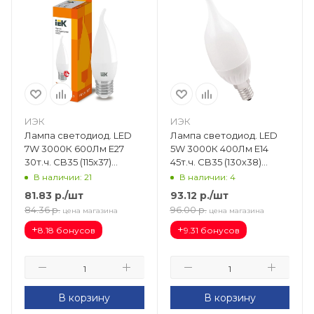
ИЭК
ИЭК
Лампа светодиод. LED
Лампа светодиод. LED
7W 3000К 600Лм Е27
5W 3000К 400Лм Е14
30т.ч. CB35 (115х37)
45т.ч. CB35 (130х38)
(аналог 70W) ECO свеча
(аналог 40W) свеча на
В наличии: 21
В наличии: 4
на ветру LLE-CB35-7-230-
ветру РАСПРОД LL-
81.83
р.
/шт
93.12
р.
/шт
30-E27
CB37-5-230-30-E14-FR
84.36
р.
96.00
р.
цена магазина
цена магазина
+
+
8.18 бонусов
9.31 бонусов
В корзину
В корзину