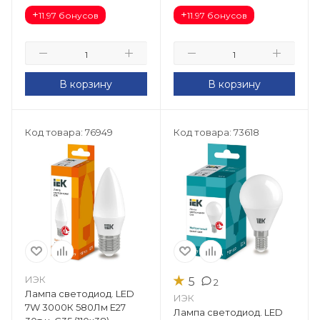
+
+
11.97 бонусов
11.97 бонусов
В корзину
В корзину
Код товара: 76949
Код товара: 73618
★
ИЭК
5
2
Лампа светодиод. LED
ИЭК
7W 3000К 580Лм Е27
Лампа светодиод. LED