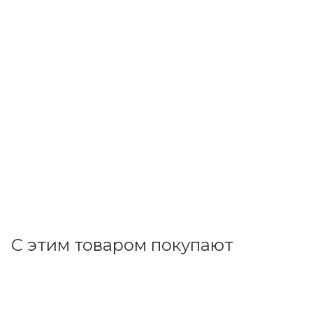
ФАZА
Устройство зарядное CNA-4IS-05 для NI-MH/NI-Cd
(4хАА; 4хААА) 5048652
В наличии: 1
951.57
р.
/шт
981.00
р.
цена магазина
+
95.16 бонусов
В корзину
С этим товаром покупают
Код товара: 164196