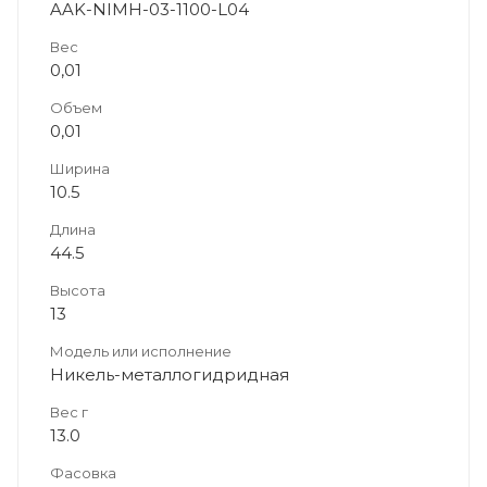
AAK-NIMH-03-1100-L04
Вес
0,01
Объем
0,01
Ширина
10.5
Длина
44.5
Высота
13
Модель или исполнение
Никель-металлогидридная
Вес г
13.0
Фасовка