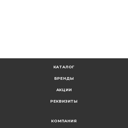
В наличии: 11
2 612.60
р.
/шт
2693.40
р.
цена магазина
+
261.26 бонусов
В корзину
КАТАЛОГ
БРЕНДЫ
АКЦИИ
РЕКВИЗИТЫ
КОМПАНИЯ